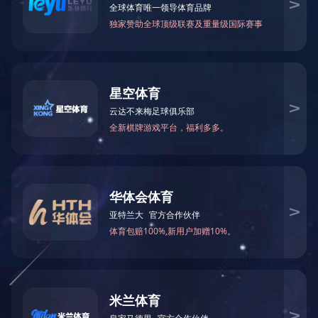
科技创新
获奖荣誉
党建天地
文化建设
文化园地
文体活动
联系我们
司情快讯
星空在线官网
/
星空在线官网
/
司情快讯
/
公司召开2026年党风廉政建设和
反腐败工作会议暨警示教育大会
星空在线官网
司情快讯
上级新闻
科技创新
获奖荣誉
公司召开2026年党风廉政建
设和反腐败工作会议暨警示