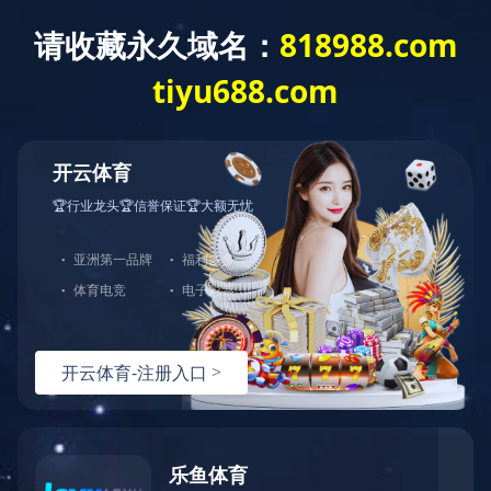
星空在线官网
星空在线官网
单位概况
公司简介
公司资质
公司荣誉
主营业务
市政工程
建筑工程
水利水电工程
电力工程
机电工程
环保工程
桥梁工程
地基与基础工程
工程勘察
星空在线官网
司情快讯
上级新闻