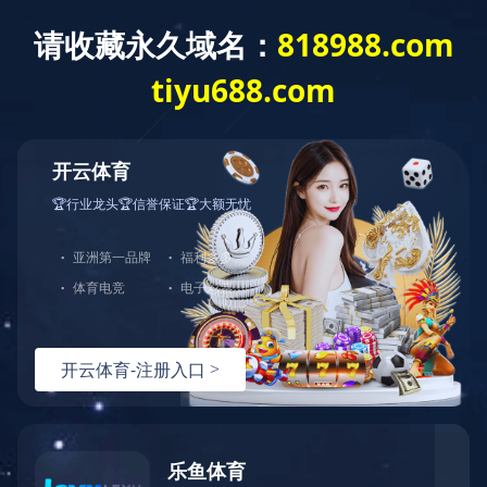
星空在线官网
星空在线官网
单位概况
公司简介
公司资质
公司荣誉
主营业务
市政工程
建筑工程
水利水电工程
电力工程
机电工程
环保工程
桥梁工程
地基与基础工程
工程勘察
星空在线官网
司情快讯
上级新闻